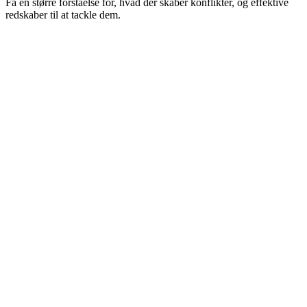
Få en større forståelse for, hvad der skaber konflikter, og effektive
redskaber til at tackle dem.