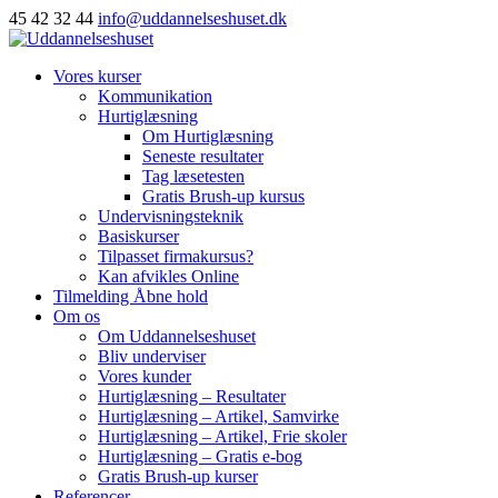
45 42 32 44
info@uddannelseshuset.dk
Vores kurser
Kommunikation
Hurtiglæsning
Om Hurtiglæsning
Seneste resultater
Tag læsetesten
Gratis Brush-up kursus
Undervisningsteknik
Basiskurser
Tilpasset firmakursus?
Kan afvikles Online
Tilmelding Åbne hold
Om os
Om Uddannelseshuset
Bliv underviser
Vores kunder
Hurtiglæsning – Resultater
Hurtiglæsning – Artikel, Samvirke
Hurtiglæsning – Artikel, Frie skoler
Hurtiglæsning – Gratis e-bog
Gratis Brush-up kurser
Referencer