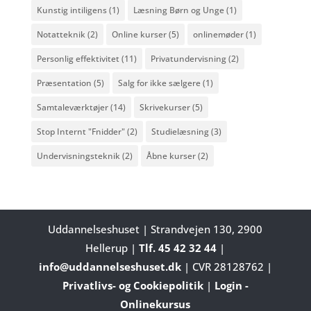
Kunstig intiligens
(1)
Læsning Børn og Unge
(1)
Notatteknik
(2)
Online kurser
(5)
onlinemøder
(1)
Personlig effektivitet
(11)
Privatundervisning
(2)
Præsentation
(5)
Salg for ikke sælgere
(1)
Samtaleværktøjer
(14)
Skrivekurser
(5)
Stop Internt "Fnidder"
(2)
Studielæsning
(3)
Undervisningsteknik
(2)
Åbne kurser
(2)
Uddannelseshuset | Strandvejen 130, 2900
Hellerup |
Tlf. 45 42 32 44
|
info@uddannelseshuset.dk
| CVR 28128762 |
Privatlivs- og Cookiepolitik
|
Login -
Onlinekursus